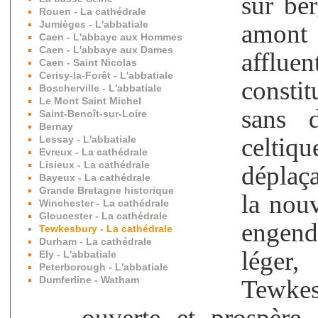
sur be
Rouen - La cathédrale
Jumièges - L'abbatiale
amont
Caen - L'abbaye aux Hommes
Caen - L'abbaye aux Dames
afflue
Caen - Saint Nicolas
Cerisy-la-Forêt - L'abbatiale
constit
Boscherville - L'abbatiale
Le Mont Saint Michel
sans 
Saint-Benoît-sur-Loire
Bernay
celtiqu
Lessay - L'abbatiale
Evreux - La cathédrale
Lisieux - La cathédrale
déplaça
Bayeux - La cathédrale
Grande Bretagne historique
la nouv
Winchester - La cathédrale
Gloucester - La cathédrale
engend
Tewkesbury - La cathédrale
Durham - La cathédrale
léger
Ely - L'abbatiale
Peterborough - L'abbatiale
Dumferline - Watham
Tewkes
ouverte et prospère