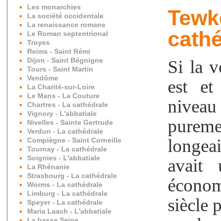
Les monarchies
Tewk
La société occidentale
La renaissance romane
cathé
Le Roman septentrional
Troyes
Reims - Saint Rémi
Dijon - Saint Bégnigne
Si la 
Tours - Saint Martin
Vendôme
est et
La Charité-sur-Loire
Le Mans - La Couture
nivea
Chartres - La cathédrale
Vignory - L'abbatiale
pureme
Nivelles - Sainte Gertrude
Verdun - La cathédrale
longea
Compiègne - Saint Corneille
Tournay - La cathédrale
Soignies - L'abbatiale
avait
La Rhénanie
Strasbourg - La cathédrale
économ
Worms - La cathédrale
Limburg - La cathédrale
siècle 
Speyer - La cathédrale
Maria Laach - L'abbatiale
La basse Seine