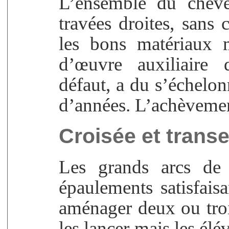
L’ensemble du cheve
travées droites, sans 
les bons matériaux 
d’œuvre auxiliaire q
défaut, a du s’échelo
d’années. L’achèvemen
Croisée et trans
Les grands arcs de 
épaulements satisfaisan
aménager deux ou troi
les lancer mais les élé