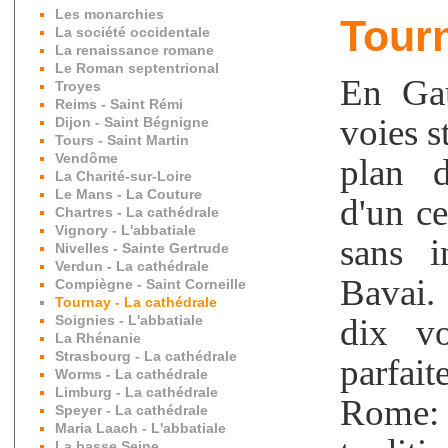
Les monarchies
Tourn
La société occidentale
La renaissance romane
Le Roman septentrional
En Gau
Troyes
Reims - Saint Rémi
voies s
Dijon - Saint Bégnigne
Tours - Saint Martin
Vendôme
plan d
La Charité-sur-Loire
Le Mans - La Couture
d'un ce
Chartres - La cathédrale
Vignory - L'abbatiale
sans i
Nivelles - Sainte Gertrude
Verdun - La cathédrale
Bavai.
Compiègne - Saint Corneille
Tournay - La cathédrale
Soignies - L'abbatiale
dix vo
La Rhénanie
Strasbourg - La cathédrale
parfait
Worms - La cathédrale
Limburg - La cathédrale
Rome:
Speyer - La cathédrale
Maria Laach - L'abbatiale
La basse Seine