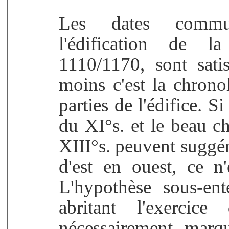
Les dates commu
l'édification de l
1110/1170, sont satis
moins c'est la chrono
parties de l'édifice. S
du XI°s. et le beau c
XIII°s. peuvent suggér
d'est en ouest, ce n
L'hypothèse sous-en
abritant l'exercic
nécessairement marq