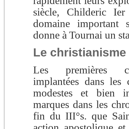
rapidement leurs explo
siècle, Childeric Ie
domaine important s
donne à Tournai un stat
Le christianisme
Les premières co
implantées dans les c
modestes et bien in
marques dans les chro
fin du III°s. que Sai
action apostolique et