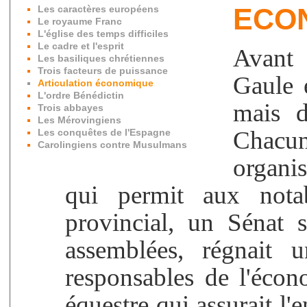
ECO
Les caractères européens
Le royaume Franc
L'église des temps difficiles
Le cadre et l'esprit
Avant
Les basiliques chrétiennes
Trois facteurs de puissance
Gaule 
Articulation économique
L'ordre Bénédictin
mais d
Trois abbayes
Les Mérovingiens
Chacun
Les conquêtes de l'Espagne
Carolingiens contre Musulmans
organi
qui permit aux notab
provincial, un Sénat 
assemblées, régnait u
responsables de l'écono
équestre qui assurait l'